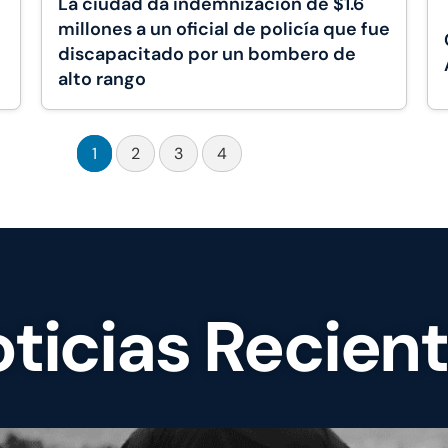
La ciudad da indemnización de $1.6
millones a un oficial de policía que fue
discapacitado por un bombero de
alto rango
1
2
3
4
ticias Recien