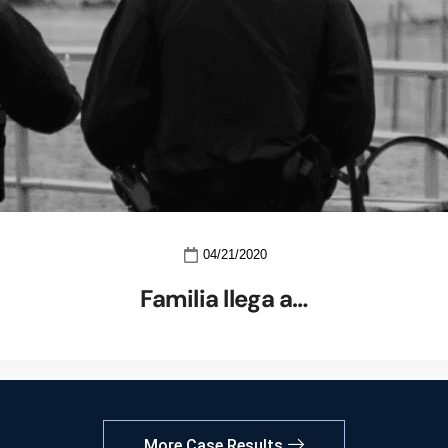
04/21/2020
Familia llega a…
More Case Results