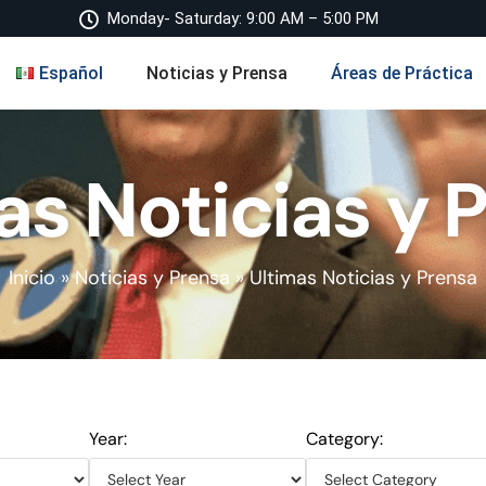
Monday- Saturday: 9:00 AM – 5:00 PM
Español
Noticias y Prensa
Áreas de Práctica
as Noticias y 
Inicio
»
Noticias y Prensa
»
Ultimas Noticias y Prensa
Year:
Category: