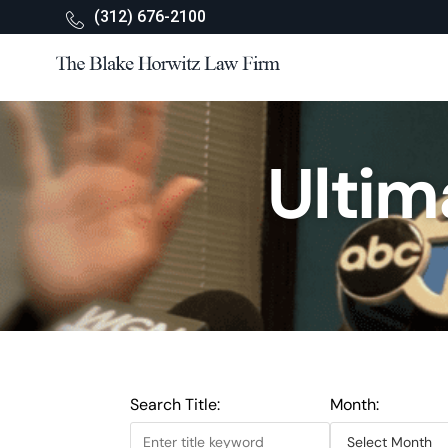
(312) 676-2100
Ultim
Search Title:
Month: