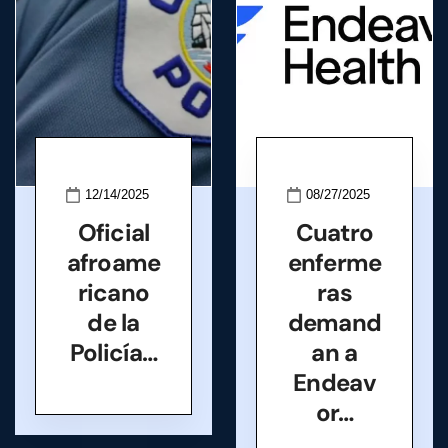
12/14/2025
08/27/2025
Oficial
Cuatro
afroame
enferme
ricano
ras
de la
demand
Policía…
an a
Endeav
or…