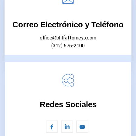
0:31
Univision Video 2
Correo Electrónico y Teléfono
office@bhlfattorneys.com
(312) 676-2100
Redes Sociales